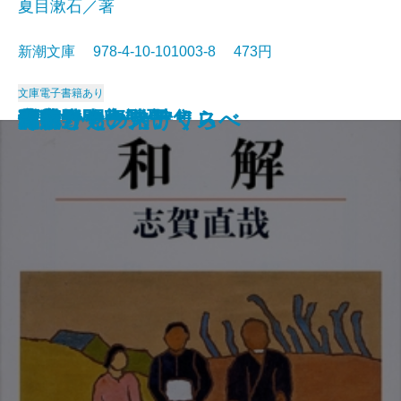
夏目漱石／著
新潮文庫 978-4-10-101003-8 473円
文庫
電子書籍あり
猟銃・闘牛
ヴェルレーヌ詩集
草枕
斜陽
高村光太郎詩集
歌行燈・高野聖
土
真実一路
老妓抄
坊っちゃん
和解
ヰタ・セクスアリス
出家とその弟子
にごりえ・たけくらべ
武蔵野
白痴
青年
雁
それから
門