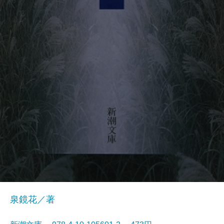
泉鏡花／著