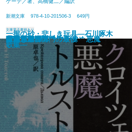
ゲーテ／著、高橋健二／編訳
新潮文庫 978-4-10-201506-3 649円
文庫
電子書籍あり
一握の砂・悲しき玩具―石川啄木
愛と死
絵のない絵本
田舎教師
変身
硝子戸の中
田園交響楽
倫敦塔・幻影の盾
光あるうち光の中を歩め
真理先生
ゲーテ格言集
クロイツェル・ソナタ 悪魔
行人
人間ぎらい
蒲団・重右衛門の最後
こころ
白鯨〔下〕
白鯨〔上〕
彼岸過迄
ぼく東綺譚
歌集―