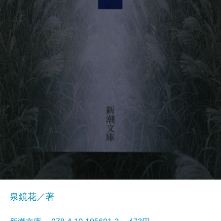
泉鏡花／著