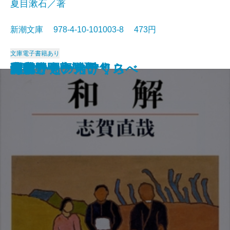
夏目漱石／著
新潮文庫 978-4-10-101003-8 473円
文庫
電子書籍あり
猟銃・闘牛
ヴェルレーヌ詩集
草枕
斜陽
高村光太郎詩集
歌行燈・高野聖
土
真実一路
老妓抄
坊っちゃん
和解
ヰタ・セクスアリス
出家とその弟子
にごりえ・たけくらべ
武蔵野
白痴
青年
雁
それから
門