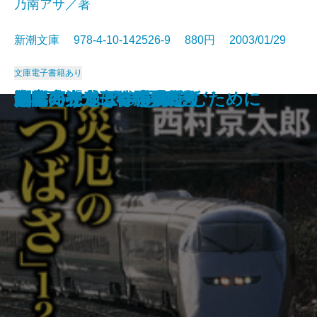
乃南アサ／著
新潮文庫 978-4-10-142526-9 880円 2003/01/29
文庫
電子書籍あり
血の味
樅ノ木は残った〔上〕
樅ノ木は残った〔中〕
樅ノ木は残った〔下〕
剣客商売十三 波紋
剣客商売十四 暗殺者
剣客商売十五 二十番斬り
剣客商売十六 浮沈
涙〔上〕
涙〔下〕
災厄の「つばさ」121号
陋巷に在り〔8〕冥の巻
剣客商売九 待ち伏せ
剣客商売十 春の嵐
剣客商売十一 勝負
剣客商売十二 十番斬り
恋
楽隊のうさぎ
寒椿
シェイクスピアを楽しむために