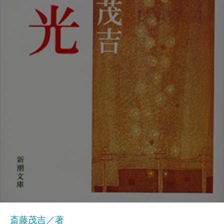
斎藤茂吉／著