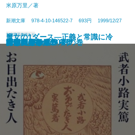
米原万里／著
新潮文庫 978-4-10-146522-7 693円 1999/12/27
文庫
電子書籍あり
魔女の1ダース―正義と常識に冷
赤光
夫婦の一日
アントニオ猪木自伝
ノーザンライツ
海峡の光
凍える牙
疫病神
断崖、その冬の
一億円もらったら
お目出たき人
行きつけの店
みだれ髪
堀部安兵衛〔上〕
堀部安兵衛〔下〕
陋巷に在り〔6〕劇の巻
あなたが欲しい
アニマル・ロジック
白洲正子自伝
黄落
や水を浴びせる13章―