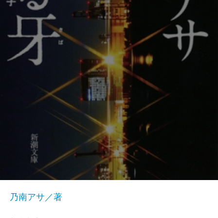
乃南アサ／著