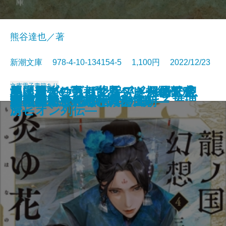
熊谷達也／著
新潮文庫 978-4-10-134154-5 1,100円 2022/12/23
文庫
電子書籍あり
ネイティヴ・サン―アメリカの息
魚は粗がいちばん旨い―粗屋繁盛
悪い麗人―帝都マユズミ探偵研究
美麗島プリズム紀行―きらめく台
地上最強の男―世界ヘビー級チャ
罪の壁
チーズ屋マージュのとろける推理
首里の馬
犬も食わない
まぼろしの城
モナドの領域
すばらしい暗闇世界
我は景祐―幕末仙台流星伝―
龍ノ国幻想4 炎ゆ花の楔
継体天皇―分断された王朝―
月桃夜
約束の果て―黒と紫の国―
ザ・ロイヤルファミリー
いちねんかん
冬の霧―へんろ宿 巻二―
子―
記―
所―
湾―
ンピオン列伝―