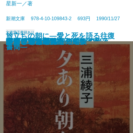
星新一／著
新潮文庫 978-4-10-109843-2 693円 1990/11/27
文庫
電子書籍あり
旅立ちの朝に―愛と死を語る往復
コンスタンティノープルの陥落
池波正太郎の銀座日記［全］
河童が覗いたインド
春燈
秀吉と武吉 目を上げれば海
李香蘭 私の半生
秘伝の声〔上〕
秘伝の声〔下〕
姥うかれ
ありふれた手法
夕あり朝あり
ランゲルハンス島の午後
方舟さくら丸
本所しぐれ町物語
かくれさと苦界行
フィツジェラルド短編集
カンヴァスの柩
リプレイ
酔いどれ次郎八
書簡―