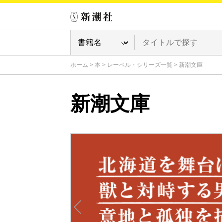
ホーム
>
本
>
レーベル・シリーズ一覧
>
新潮文庫
新潮文庫