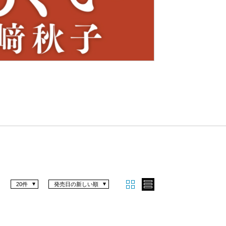
Nex
t
20件
発売日の新しい順