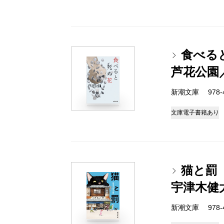
食べる
芦花公園
新潮文庫 978-4-
文庫
電子書籍あり
猫と罰
宇津木健
新潮文庫 978-4-