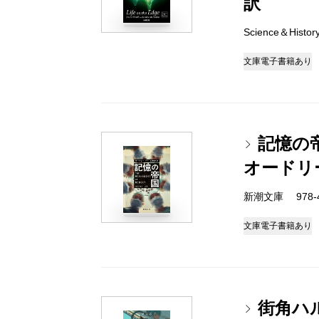
訳
Science＆Histo
文庫
電子書籍あり
記憶の
オードリ
新潮文庫 978-4-
文庫
電子書籍あり
街角ハ