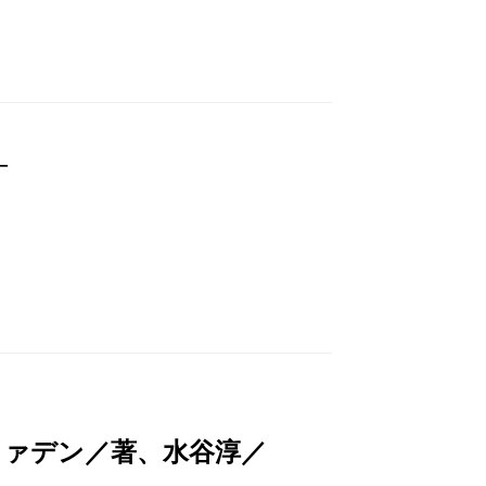
─
ファデン／著、水谷淳／