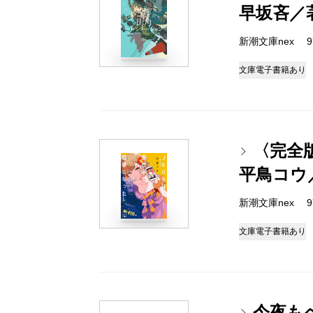
早坂吝／
新潮文庫nex 978
文庫
電子書籍あり
〈完全
平鳥コウ
新潮文庫nex 978
文庫
電子書籍あり
今夜も