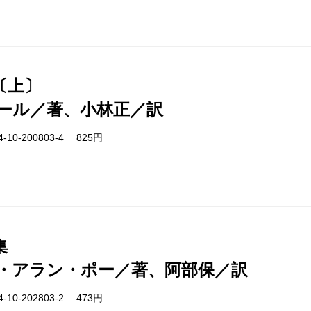
〔上〕
ール／著、小林正／訳
-10-200803-4 825円
集
・アラン・ポー／著、阿部保／訳
-10-202803-2 473円