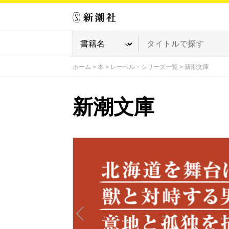
ホーム
>
本
>
レーベル・シリーズ一覧
>
新潮文庫
新潮文庫