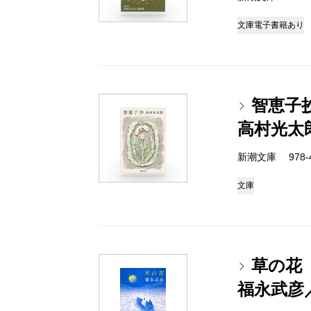
文庫
電子書籍あり
智恵子
高村光太
新潮文庫 978-4
文庫
草の花
福永武彦