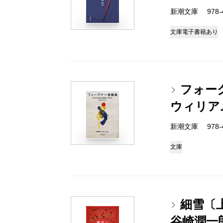
新潮文庫 978-4
文庫
電子書籍あり
フォー
ウィリア
新潮文庫 978-4
文庫
細雪〔
谷崎潤一