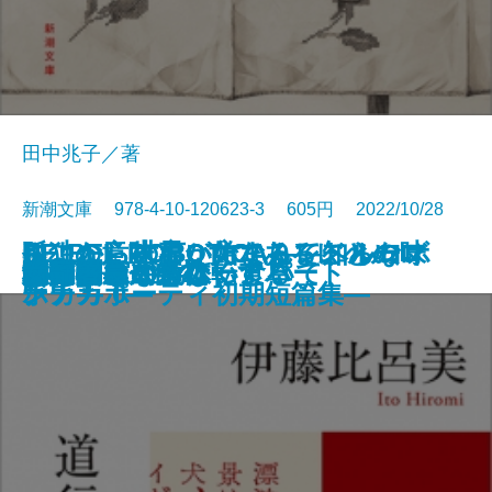
田中兆子／著
新潮文庫 978-4-10-120623-3 605円 2022/10/28
さよならの言い方なんて知らな
孤独の意味も、女であることの味
ここから世界が始まる―トルーマ
RE:BEL ROBOTICA―レベルロボ
RE:BEL ROBOTICA 0―レベルロ
文庫
罪の轍
名人
闇の奥
六畳間ミステリーアパート
幽世の薬剤師2
殺人者
銀花の蔵
私のことならほっといて
道行きや
ポロック生命体
清く貧しく美しく
アガワ家の危ない食卓
自転しながら公転する
56日間
女副署長 祭礼
い。7
わいも
ン・カポーティ初期短篇集―
チカ―
ボチカ 0―