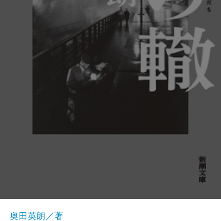
奥田英朗／著