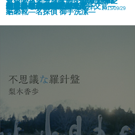
クロノス―天命探偵 Next Gear
ゼロからトースターを作ってみた
セント・ニコラスの、ダイヤモン
最後の花束―乃南アサ短編傑作選
脳はこんなに悩ましい
快挙
怒りの葡萄〔上〕
怒りの葡萄〔下〕
古代史 50の秘密
春風伝
不思議な羅針盤
杉原千畝―情報に賭けた外交官―
パンドラの鳥籠―毒草師―
伊賀の残光
恋に焦がれて吉田の上京
とにかくうちに帰ります
来春まで―お鳥見女房―
日曜日の歴史学
百年桜―人情江戸彩時記―
閻魔の世直し―善人長屋―
新潮文庫 978-4-10-127372-3 1,100円 2015/09/29
―
結果
ドの靴―名探偵 御手洗潔―
―