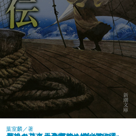
葉室麟／著