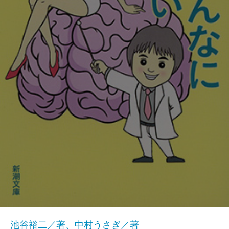
池谷裕二／著、中村うさぎ／著