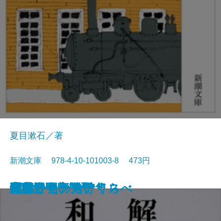
夏目漱石／著
新潮文庫 978-4-10-101003-8 473円
猟銃・闘牛
ヴェルレーヌ詩集
草枕
斜陽
高村光太郎詩集
歌行燈・高野聖
土
真実一路
老妓抄
坊っちゃん
和解
ヰタ・セクスアリス
出家とその弟子
にごりえ・たけくらべ
武蔵野
白痴
青年
雁
それから
門