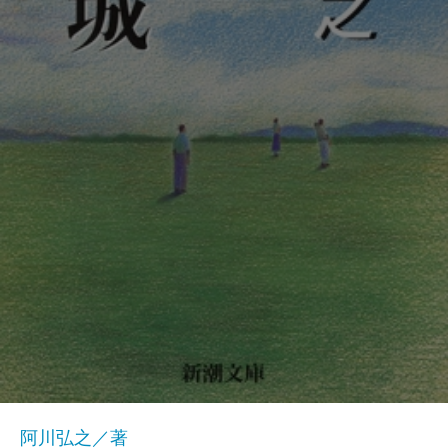
阿川弘之／著