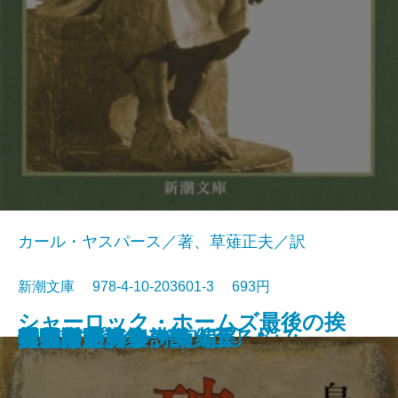
カール・ヤスパース／著、草薙正夫／訳
新潮文庫 978-4-10-203601-3 693円
シャーロック・ホームズ最後の挨
春の城
桜の実の熟する時
千曲川のスケッチ
人間の土地
クヌルプ
夜明け前 第二部〔下〕
夜明け前 第二部〔上〕
小さき者へ・生れ出づる悩み
哲学入門
破戒
夜明け前 第一部〔上〕
夜明け前 第一部〔下〕
肉体の悪魔
青春は美わし
コクトー詩集
アポリネール詩集
人生論ノート
異邦人
スタインベック短編集
拶