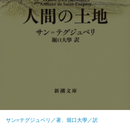
サン=テグジュペリ／著、堀口大學／訳