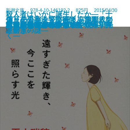
新潮文庫 978-4-10-146192-2 825円 2015/04/30
殺人者はいかに誕生したか―「十
偽りの果実―警部補マルコム・フ
雪月花の葬送―華術師 宮籠彩人の
シャーロック・ノート―学園裁判
ピーター・パンとウェンディ
暗殺者ソラ―大神兄弟探偵社―
さとり世代探偵のゆるやかな日常
忘却のレーテ
日本原爆開発秘録
私と踊って
あるキング―完全版―
ふむふむ―おしえて、お仕事！―
けさくしゃ
遠すぎた輝き、今ここを照らす光
風と共に去りぬ 第1巻
風と共に去りぬ 第2巻
大凶悪事件」を獄中対話で読み解
まひるの散歩
あと少し、もう少し
迷宮
幸四郎的奇跡のはなし
ォックス―
謎解き―
と密室の謎―
く―