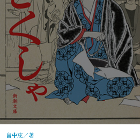
畠中恵／著