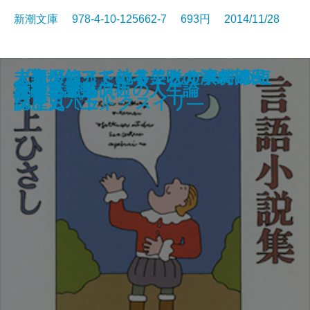
新潮文庫 978-4-10-125662-7 693円 2014/11/28
ここで死神から残念なお知らせで
賢者の贈りもの―O・ヘンリー傑
立ち止まる才能―創造と想像の世
人類が知っていることすべての短
人類が知っていることすべての短
未来探偵アドのネジれた事件簿―
ブタカン！～池谷美咲の演劇部日
ひとつ火の粉の雪の中
飛ぶ教室
わたしがいなかった街で
烈しい生と美しい死を
母さんの「あおいくま」
オオカミの護符
隠れ蓑―北町奉行所朽木組―
言語小説集
ひなこまち
えどさがし
小公女
絶望名人カフカの人生論
大神兄弟探偵社
す。
作選I―
界―
い歴史〔上〕
い歴史〔下〕
タイムパラドクスイリ―
誌～