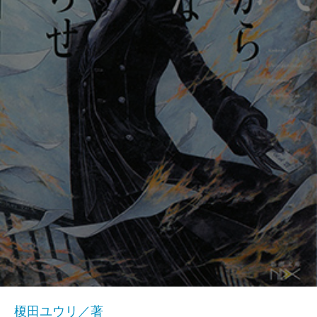
榎田ユウリ／著