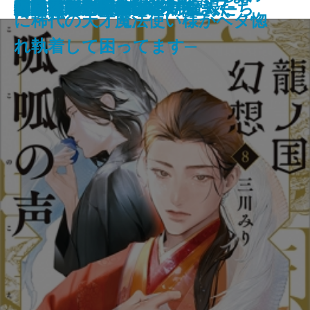
厳島
伊勢大名の関ヶ原
筋肉と脂肪 身体の声をきく
マイブック―2026年の記録―
ネバーランド
ビッグ・バウンス
穢れなき者へ
鬼の花婿 幽世の薬剤師
蜘蛛屋敷の殺人
龍ノ国幻想8 呱呱の声
闇抜け─密命船侍始末─
悲鳴
審議官─隠蔽捜査9.5─
定形外郵便
小説作法の奥義
ファウンテンブルーの魔人たち
磔の地
眠れるアンナ・O
い。10
に稀代の天才魔法使い様がベタ惚
れ執着して困ってます─