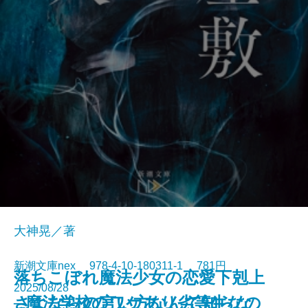
大神晃／著
新潮文庫nex 978-4-10-180311-1 781円
落ちこぼれ魔法少女の恋愛下剋上
2025/08/28
さよならの言い方なんて知らな
─魔法学校のワケあり劣等生なの