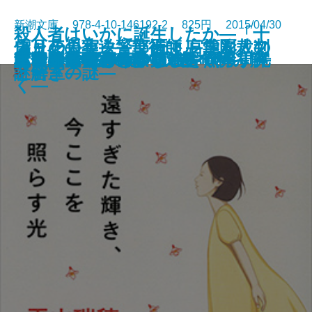
新潮文庫 978-4-10-146192-2 825円 2015/04/30
殺人者はいかに誕生したか―「十
偽りの果実―警部補マルコム・フ
雪月花の葬送―華術師 宮籠彩人の
シャーロック・ノート―学園裁判
ピーター・パンとウェンディ
暗殺者ソラ―大神兄弟探偵社―
さとり世代探偵のゆるやかな日常
忘却のレーテ
日本原爆開発秘録
私と踊って
あるキング―完全版―
ふむふむ―おしえて、お仕事！―
けさくしゃ
遠すぎた輝き、今ここを照らす光
風と共に去りぬ 第1巻
風と共に去りぬ 第2巻
大凶悪事件」を獄中対話で読み解
まひるの散歩
あと少し、もう少し
迷宮
幸四郎的奇跡のはなし
ォックス―
謎解き―
と密室の謎―
く―