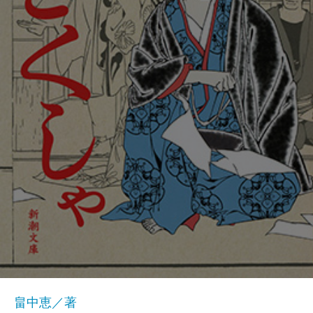
畠中恵／著