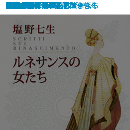
海底二万里〔下〕
生きてゆく力
悶絶スパイラル
ツナグ
終の住処
プライド
歴史を考えるヒント
父 吉田茂
オズの魔法使い
沈黙の画布
ルネサンスの女たち
少しだけ、無理をして生きる
トム・ソーヤーの冒険
野良犬トビーの愛すべき転生
英雄の書〔上〕
英雄の書〔下〕
かけら
ロング・ロング・アゴー
6TEEN
魔性の子 十二国記