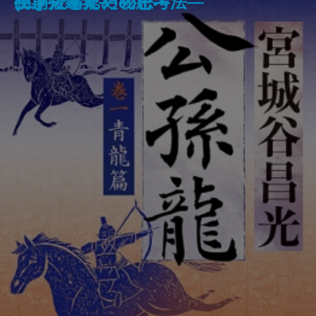
しみ―新美南吉傑作選―
ト短編集
ディープラーニング―
ラブで学んだ秘密―
生き抜くための思考法―
―
初期短編集―
(二)―