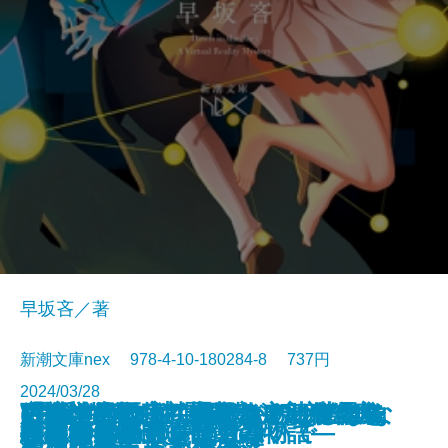
早坂吝／著
新潮文庫nex 978-4-10-180284-8 737円
2024/03/28
ごんぎつね でんでんむしのかな
可能性の怪物 文豪とアルケミス
VR浮遊館の謎―探偵AIのリアル・
おカネの教室―僕らがおかしなク
「科学的」は武器になる―世界を
放浪・雪の夜―織田作之助傑作集
(霊媒の話より)題未定―安部公房
空白の意匠―初期ミステリ傑作集
令和元年のテロリズム
古くてあたらしい仕事
絆―棋士たち 師弟の物語―
ごんぎつねの夢
小説8050
AI監獄ウイグル
夜の人々
公孫龍 巻一 青龍篇
上野アンダーグラウンド
羅城門に啼く
わたしの名前を消さないで
幽世の薬剤師6