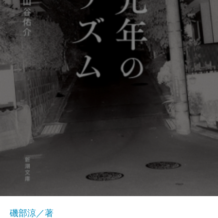
磯部涼／著