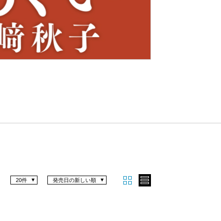
Nex
t
20件
発売日の新しい順