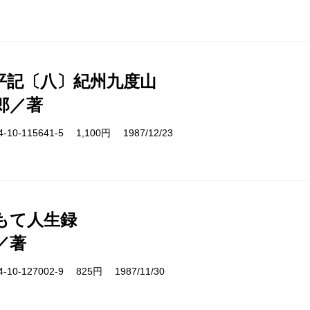
平記〔八〕紀州九度山
郎／著
10-115641-5 1,100円 1987/12/23
もて人生録
／著
10-127002-9 825円 1987/11/30