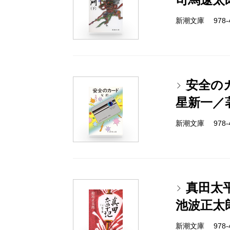
新潮文庫 978-4-
安全の
星新一／
新潮文庫 978-4-
真田太
池波正太
新潮文庫 978-4-