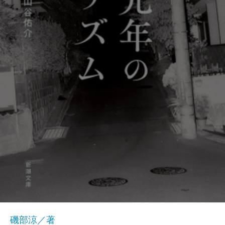
磯部涼／著