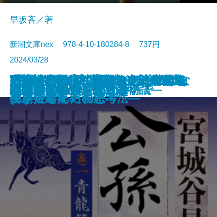
早坂吝／著
新潮文庫nex 978-4-10-180284-8 737円
2024/03/28
ごんぎつね でんでんむしのかな
可能性の怪物 文豪とアルケミス
VR浮遊館の謎―探偵AIのリアル・
おカネの教室―僕らがおかしなク
「科学的」は武器になる―世界を
放浪・雪の夜―織田作之助傑作集
(霊媒の話より)題未定―安部公房
空白の意匠―初期ミステリ傑作集
文庫
電子書籍あり
令和元年のテロリズム
古くてあたらしい仕事
絆―棋士たち 師弟の物語―
ごんぎつねの夢
小説8050
AI監獄ウイグル
夜の人々
公孫龍 巻一 青龍篇
上野アンダーグラウンド
羅城門に啼く
わたしの名前を消さないで
幽世の薬剤師6
しみ―新美南吉傑作選―
ト短編集
ディープラーニング―
ラブで学んだ秘密―
生き抜くための思考法―
―
初期短編集―
(二)―