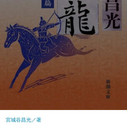
宮城谷昌光／著