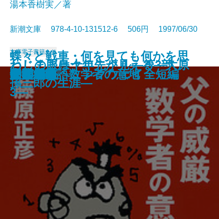
湯本香樹実／著
新潮文庫 978-4-10-131512-6 506円 1997/06/30
文庫
電子書籍あり
蝶々と戦車・何を見ても何かを思
ねじまき鳥クロニクル―第3部
わしの眼は十年先が見える―大原
晏子〔一〕
晏子〔二〕
トゥインクル・ボーイ
流星たちの宴
陋巷に在り〔2〕呪の巻
リヴィエラを撃て〔上〕
リヴィエラを撃て〔下〕
天狗争乱
ポプラの秋
父の威厳 数学者の意地
天鵞絨物語
家族趣味
牛への道
母の影
閉鎖病棟
いだす―ヘミングウェイ全短編
明和絵暦
夕顔
鳥刺し男編―
孫三郎の生涯―
3―