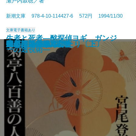
瀬戸内寂聴／著
新潮文庫 978-4-10-114427-6 572円 1994/11/30
文庫
電子書籍あり
生者と死者―酩探偵ヨギ ガンジ
ポラーノの広場
カンガルー・ノート
豪華特急トワイライト殺人事件
ロートレック荘事件
道頓堀川
旧約聖書を知っていますか
銀座のカラス〔上〕
銀座のカラス〔下〕
返事はいらない
手毬
菊亭八百善の人びと
螢川・泥の河
ラビット病
泣き言はいわない
鏡の国のアリス
武士(おとこ)の紋章
凶刃 用心棒日月抄
死ぬことと見つけたり〔上〕
死ぬことと見つけたり〔下〕
ーの透視術―