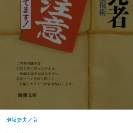
泡坂妻夫／著