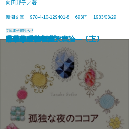
向田邦子／著
新潮文庫 978-4-10-129401-8 693円 1983/03/29
文庫
電子書籍あり
ポーツマスの旗
比叡
夏の闇
思い出トランプ
葉隠入門
最長片道切符の旅
橋ものがたり
花匂う
悪女について
寺内貫太郎一家
孤独な夜のココア
ろまん燈籠
水底の歌―柿本人麿論―〔上〕
水底の歌―柿本人麿論―〔下〕
月の松山
黒革の手帖〔上〕
黒革の手帖〔下〕
黙示録殺人事件
白い夏の墓標
キリストの誕生