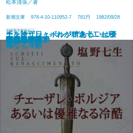
松本清張／著
新潮文庫 978-4-10-110952-7 781円 1982/09/28
文庫
電子書籍あり
チェーザレ・ボルジアあるいは優
土を喰う日々―わが精進十二ヵ月
さむらい劇場
羆嵐
日本の喜劇人
黄金の日日
箱男
輝ける闇
雨の山吹
天才画の女
憎悪の依頼
砂漠の塩
冤罪
未来いそっぷ
続 泥流地帯
隠花の飾り
新樹の言葉
水の肌
楽天旅日記
泥流地帯
雅なる冷酷
―