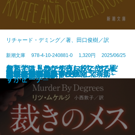
リチャード・デミング／著、田口俊樹／訳
新潮文庫 978-4-10-240881-0 1,320円 2025/06/25
おとどけものです。─あなたに届
なんでも見つかる夜に、こころだ
デス・ストランディング2─オン・
鳥類学は、あなたのお役に立てま
文庫
あしたの名医3─執刀医・北条衛─
美しすぎた薔薇
君といた日の続き
皆のあらばしり
えげつない！ 寄生生物
らんたん
ナルニア国物語7 さいごの戦い
私立探偵マニー・ムーン
裁きのメス
記憶の鍵盤
成瀬は天下を取りにいく
母ちゃんのフラフープ
しろがねの葉
答えは風のなか
いつまで
罠
いた6つの恐怖─
けが見つからない
ザ・ビーチ─
すか？