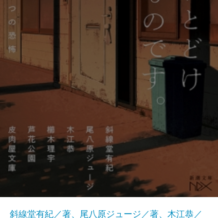
斜線堂有紀／著、尾八原ジュージ／著、木江恭／