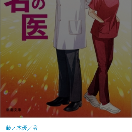
藤ノ木優／著