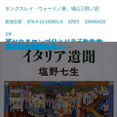
キングスレイ・ウォード／著、城山三郎／訳
新潮文庫 978-4-10-242801-6 825円 1994/04/28
文庫
遥かなるケンブリッジ―一数学者
ビジネスマンの父より息子への30
ハツカネズミと人間
人生の親戚
橋のない川 七
鳥人計画
幽霊屋敷の電話番
つねならぬ話
色彩の息子
きらきらひかる
イタリア遺聞
旅のラゴス
夜の樹
不思議の国のアリス
わが性と生
夏の庭―The Friends―
いもうと物語
黄金を抱いて翔べ
エトロフ発緊急電
行きずりの街
のイギリス―
通の手紙