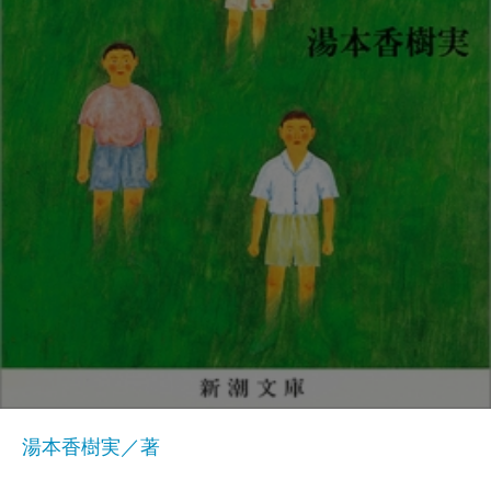
湯本香樹実／著