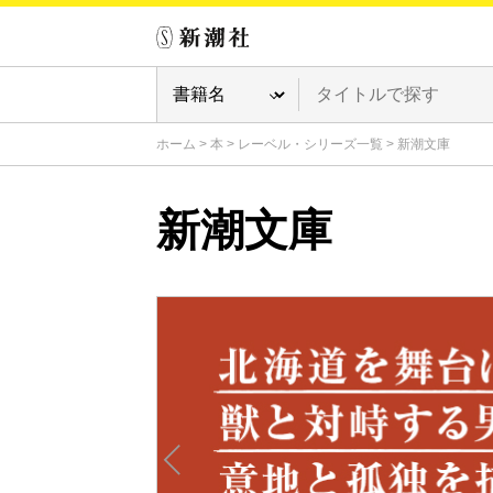
ホーム
>
本
>
レーベル・シリーズ一覧
>
新潮文庫
新潮文庫