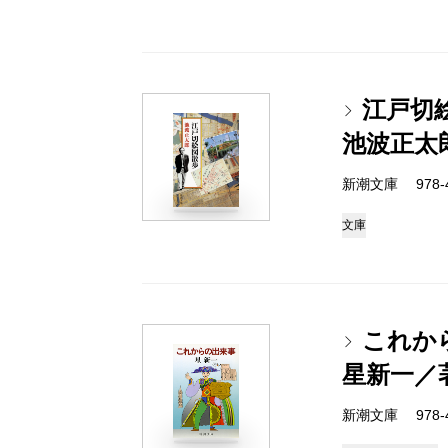
江戸切
池波正太
新潮文庫 978-4-
文庫
これか
星新一／
新潮文庫 978-4-