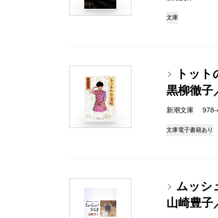
文庫
トット
黒柳徹子
新潮文庫 978-4-
文庫
電子書籍あり
ムッシ
山崎豊子