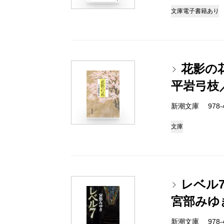
文庫
電子書籍あり
花影の
平岩弓枝
新潮文庫 978-4-
文庫
レベル7
宮部みゆ
新潮文庫 978-4-