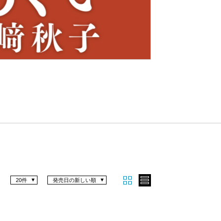
Nex
t
20件
発売日の新しい順