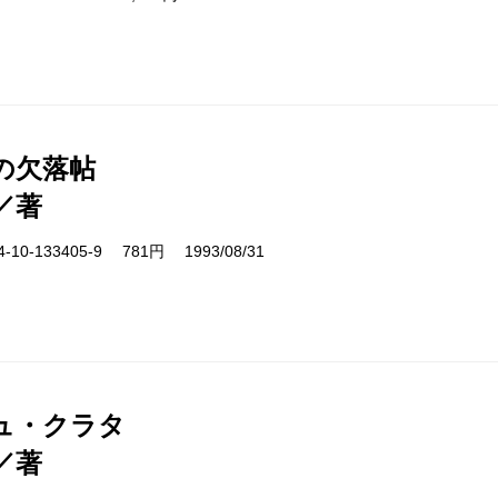
の欠落帖
／著
10-133405-9 781円 1993/08/31
ュ・クラタ
／著