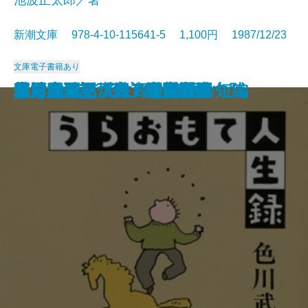
新潮文庫 978-4-10-115641-5 1,100円 1987/12/23
文庫
電子書籍あり
真田太平記〔十一〕大坂夏の陣
真田太平記〔十二〕雲の峰
真田太平記〔九〕二条城
真田太平記〔十〕大坂入城
イーハトーボの劇列車
風神の門〔上〕
風神の門〔下〕
安全のカード
真田太平記〔七〕関ヶ原
真田太平記〔八〕紀州九度山
うらおもて人生録
真田太平記〔五〕秀頼誕生
真田太平記〔六〕家康東下
江戸開城
真田太平記〔三〕上田攻め
真田太平記〔四〕甲賀問答
螢・納屋を焼く・その他の短編
龍を見た男
真田太平記〔一〕天魔の夏
真田太平記〔二〕秘密