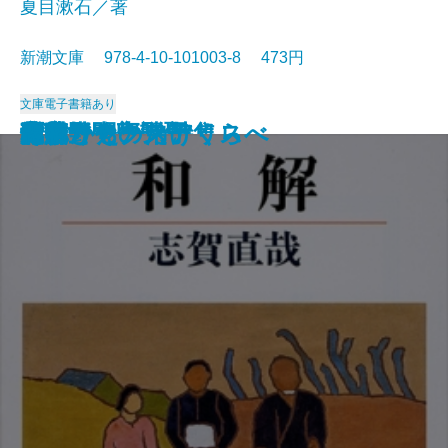
夏目漱石／著
新潮文庫 978-4-10-101003-8 473円
文庫
電子書籍あり
猟銃・闘牛
ヴェルレーヌ詩集
草枕
斜陽
高村光太郎詩集
歌行燈・高野聖
土
真実一路
老妓抄
坊っちゃん
和解
ヰタ・セクスアリス
出家とその弟子
にごりえ・たけくらべ
武蔵野
白痴
青年
雁
それから
門