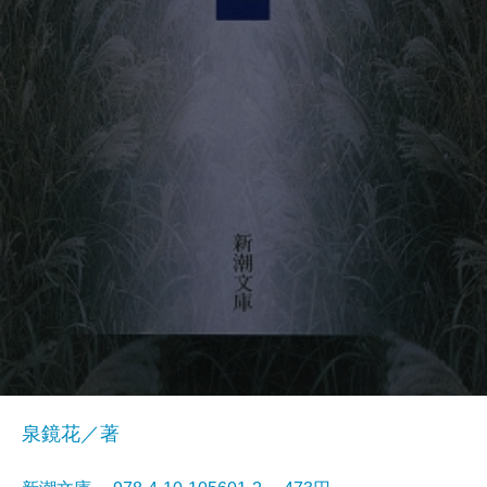
泉鏡花／著