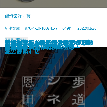
稲垣栄洋／著
新潮文庫 978-4-10-103741-7 649円 2022/01/28
文庫
電子書籍あり
君に勧む杯 文豪とアルケミスト
青銅の魔人―私立探偵 明智小五郎
もうすぐいなくなります―絶滅の
そのマンション、終の住処でいい
一晩置いたカレーはなぜおいしい
コンビニ兄弟2―テンダネス門司
根っこと翼―美智子さまという存
市塵〔下〕
同潤会代官山アパートメント
ボダ子
残りものには、過去がある
いかれころ
歩道橋シネマ
決闘の辻
じじばばのるつぼ
冤罪法廷〔上〕
冤罪法廷〔下〕
巫女島の殺人―呪殺島秘録―
この橋をわたって
あなたの右手は蜂蜜の香り
ノベライズ―case 井伏鱒二―
―
生物学―
ですか？
のか―食材と料理のサイエンス―
港こがね村店―
在の輝き―