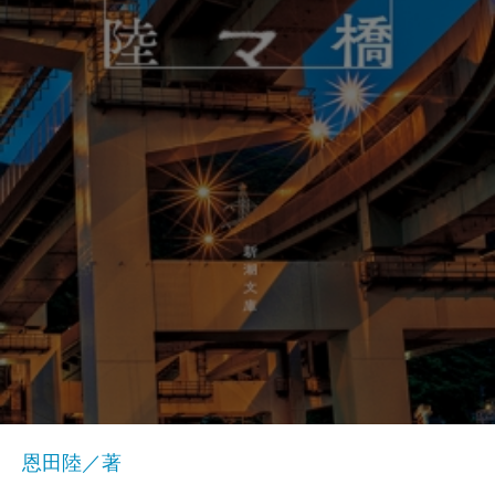
恩田陸／著