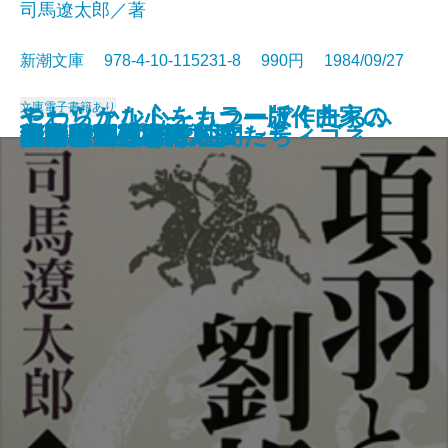
司馬遼太郎／著
新潮文庫 978-4-10-115231-8 990円 1984/09/27
文庫
電子書籍あり
モーツァルト―カラー版作曲家の
やわらかな心をもつ―ぼくたちふ
光る壁画
男の作法
エロチック街道
朝顔草紙
積木の箱〔上〕
積木の箱〔下〕
オイディプス王・アンティゴネ
項羽と劉邦〔上〕
項羽と劉邦〔中〕
項羽と劉邦〔下〕
孤剣 用心棒日月抄
私家版 日本語文法
ユタとふしぎな仲間たち
真田騒動―恩田木工―
同時代ゲーム
笑う月
遠い日の戦争
硫黄島に死す
生涯―
たりの運・鈍・根―