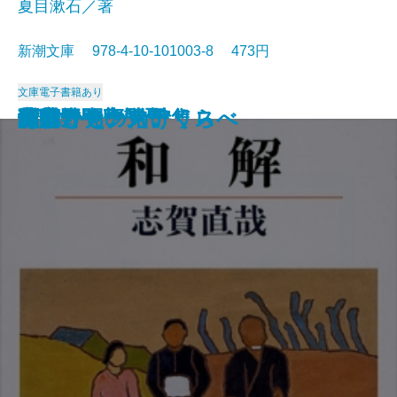
夏目漱石／著
新潮文庫 978-4-10-101003-8 473円
文庫
電子書籍あり
猟銃・闘牛
ヴェルレーヌ詩集
草枕
斜陽
高村光太郎詩集
歌行燈・高野聖
土
真実一路
老妓抄
坊っちゃん
和解
ヰタ・セクスアリス
出家とその弟子
にごりえ・たけくらべ
武蔵野
白痴
青年
雁
それから
門