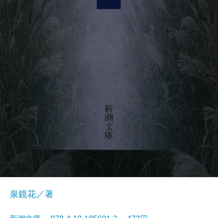
泉鏡花／著