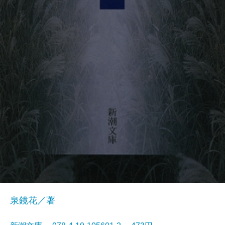
泉鏡花／著