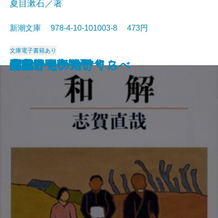
夏目漱石／著
新潮文庫 978-4-10-101003-8 473円
文庫
電子書籍あり
猟銃・闘牛
ヴェルレーヌ詩集
草枕
斜陽
高村光太郎詩集
歌行燈・高野聖
土
真実一路
老妓抄
坊っちゃん
和解
ヰタ・セクスアリス
出家とその弟子
にごりえ・たけくらべ
武蔵野
白痴
青年
雁
それから
門