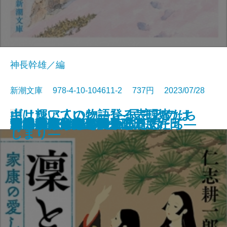
神長幹雄／編
新潮文庫 978-4-10-104611-2 737円 2023/07/28
山は輝いていた―登る表現者たち
ギリシア人の物語1―民主政のは
文庫
サキの忘れ物
沙林 偽りの王国〔上〕
沙林 偽りの王国〔下〕
舞姫
キリング・ヒル
ウナギが故郷に帰るとき
金春屋ゴメス 因果の刀
夏の約束、水の聲
母影
凜と咲け―家康の愛した女たち―
芽吹長屋仕合せ帖 日日是好日
湖の女たち
脳はみんな病んでいる
ひとすじの光を辿れ
すべてはエマのために
幽世の薬剤師4
とわの庭
この気持ちもいつか忘れる
十三人の断章―
じまり―