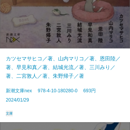
カツセマサヒコ／著、山内マリコ／著、恩田陸／
著、早見和真／著、結城光流／著、三川みり／
著、二宮敦人／著、朱野帰子／著
新潮文庫nex 978-4-10-180280-0 693円
2024/01/29
文庫