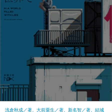
浅倉秋成／著、大前粟生／著、新名智／著、結城