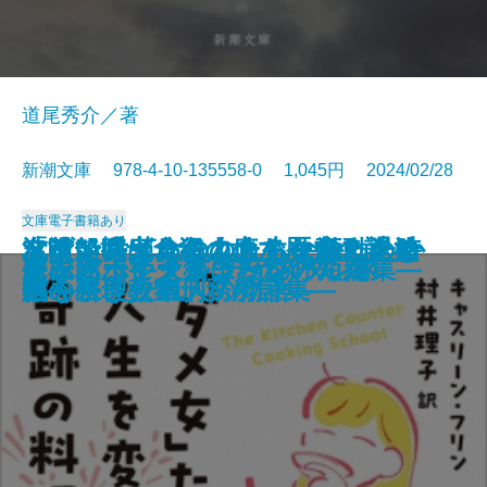
道尾秀介／著
新潮文庫 978-4-10-135558-0 1,045円 2024/02/28
文庫
電子書籍あり
「ダメ女」たちの人生を変えた奇
友喰い―鬼食役人のあやかし退治
フランス革命の女たち―激動の時
沈没船博士、海の底で歴史の謎を
名前で呼ばれたこともなかったか
嘘があふれた世界で
巡査たちに敬礼を
希望のゆくえ
飛ぶ男
果ての海
土佐くろしお鉄道殺人事件
出版禁止 ろろるの村滞在記
TIMELESS
雷神
風神の手
屍衣にポケットはない
もふもふ―犬猫まみれの短編集―
オーバーヒート
夢に迷ってタクシーを呼んだ
アンソーシャル ディスタンス
跡の料理教室
帖―
代を生きた11人の物語―
追う
ら―奈良少年刑務所詩集―