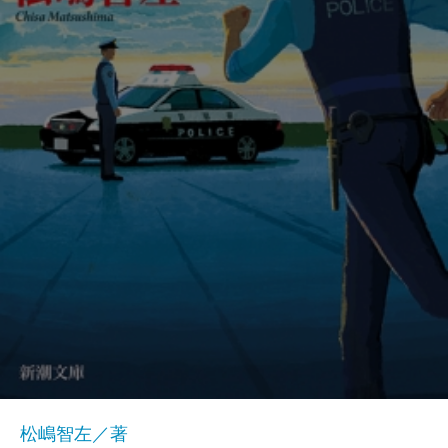
松嶋智左／著