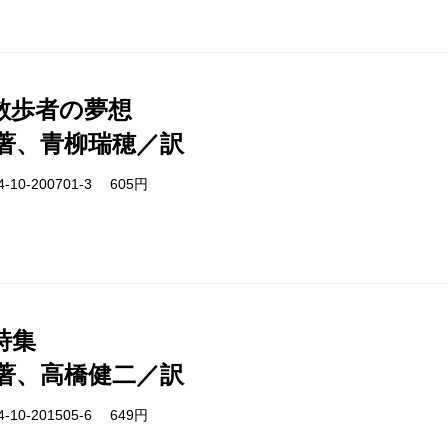
散歩者の夢想
著、青柳瑞穂／訳
-10-200701-3 605円
詩集
著、高橋健二／訳
-10-201505-6 649円