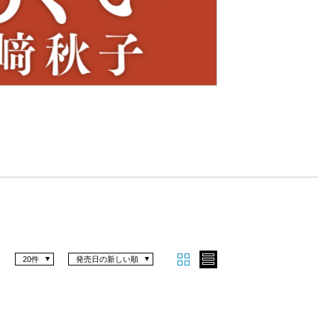
Nex
t
20件
発売日の新しい順