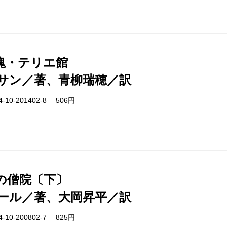
塊・テリエ館
サン／著、青柳瑞穂／訳
-10-201402-8 506円
の僧院〔下〕
ール／著、大岡昇平／訳
-10-200802-7 825円