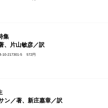
詩集
著、片山敏彦／訳
-10-217301-5 572円
生
サン／著、新庄嘉章／訳