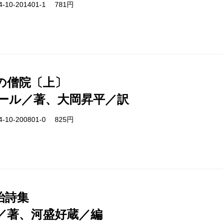
-10-201401-1 781円
の僧院〔上〕
ール／著、大岡昇平／訳
-10-200801-0 825円
治詩集
／著、河盛好蔵／編