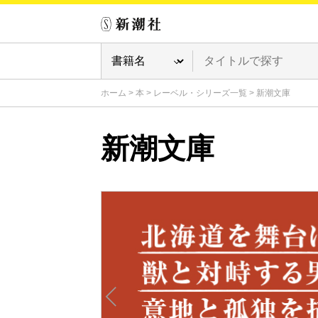
ホーム
>
本
>
レーベル・シリーズ一覧
>
新潮文庫
新潮文庫