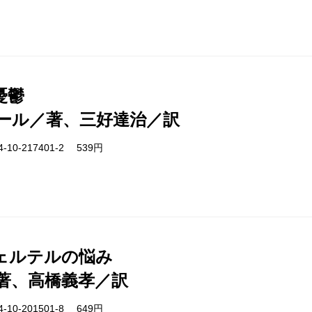
憂鬱
ール／著、三好達治／訳
-10-217401-2 539円
ェルテルの悩み
著、高橋義孝／訳
-10-201501-8 649円