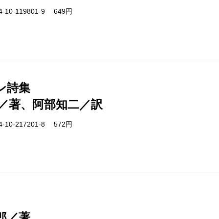
-10-119801-9 649円
ン詩集
／著、阿部知二／訳
-10-217201-8 572円
郎／著