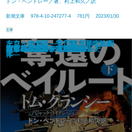
ドン・ベントレー／著、村上和久／訳
新潮文庫 978-4-10-247277-4 781円 2023/01/30
文庫
テロルの原点―安田善次郎暗殺事
左京・遼太郎・安二郎 見果てぬ日
占
名探偵のはらわた
画家とモデル―宿命の出会い―
文豪ナビ 遠藤周作
影に対して―母をめぐる物語―
近鉄特急殺人事件
死神の棋譜
鏡影劇場〔上〕
鏡影劇場〔下〕
奪還のベイルート〔上〕
奪還のベイルート〔下〕
幽世の薬剤師3
人形島の殺人―呪殺島秘録―
雪月花―謎解き私小説―
プロジェクト・インソムニア
村田エフェンディ滞土録
コラムニストになりたかった
みずうみ
件―
本