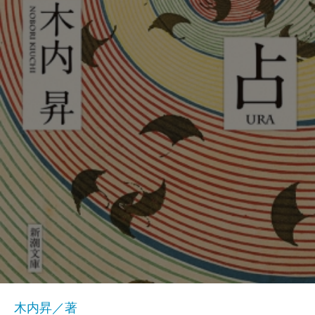
木内昇／著