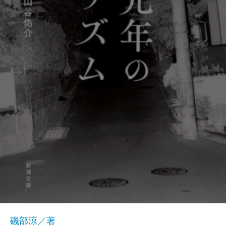
磯部涼／著