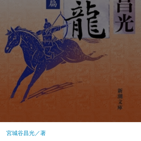
宮城谷昌光／著