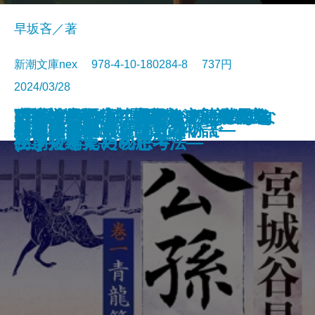
早坂吝／著
新潮文庫nex 978-4-10-180284-8 737円
2024/03/28
ごんぎつね でんでんむしのかな
可能性の怪物 文豪とアルケミス
VR浮遊館の謎―探偵AIのリアル・
おカネの教室―僕らがおかしなク
「科学的」は武器になる―世界を
放浪・雪の夜―織田作之助傑作集
(霊媒の話より)題未定―安部公房
空白の意匠―初期ミステリ傑作集
文庫
電子書籍あり
令和元年のテロリズム
古くてあたらしい仕事
絆―棋士たち 師弟の物語―
ごんぎつねの夢
小説8050
AI監獄ウイグル
夜の人々
公孫龍 巻一 青龍篇
上野アンダーグラウンド
羅城門に啼く
わたしの名前を消さないで
幽世の薬剤師6
しみ―新美南吉傑作選―
ト短編集
ディープラーニング―
ラブで学んだ秘密―
生き抜くための思考法―
―
初期短編集―
(二)―