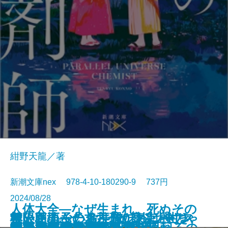
紺野天龍／著
新潮文庫nex 978-4-10-180290-9 737円
2024/08/28
人体大全―なぜ生まれ、死ぬその
救いたくない命―俺たちは神じゃ
無人島のふたり―120日以上生き
ケーキ王子の名推理(スペシャリ
極限団地―一九六一 東京ハウス
邯鄲の島遥かなり〔上〕
とんちき 蔦重青春譜
花と茨―七代目市川團十郎―
捨て童子・松平忠輝〔上〕
捨て童子・松平忠輝〔中〕
捨て童子・松平忠輝〔下〕
日まで無意識に動き続けられるの
狐の嫁入り 幽世の薬剤師
龍ノ国幻想7 神問いの応
これはただの夏
死に急ぐ鯨たち・もぐら日記
雀の手帖
京に鬼の棲む里ありて
探花―隠蔽捜査9―
あのころなにしてた？
狂った宴