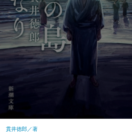
貫井徳郎／著