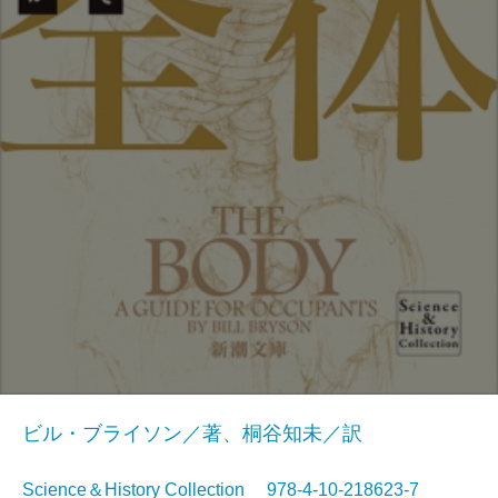
ビル・ブライソン／著、桐谷知未／訳
Science＆History Collection 978-4-10-218623-7