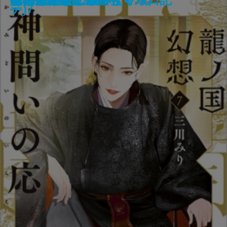
ない2―
なくちゃ日記―
テ)7
―
か―