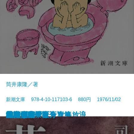
筒井康隆／著
新潮文庫 978-4-10-117103-6 880円 1976/11/02
日本の伝説
城塞〔上〕
城塞〔中〕
城塞〔下〕
妖精配給会社
冬の鷹
幼き日のこと・青春放浪
栄光の岩壁〔上〕
栄光の岩壁〔下〕
狂気の沙汰も金次第
花神〔上〕
花神〔中〕
花神〔下〕
二百十日・野分
坑夫
文鳥・夢十夜
幸福な死
マイ国家
雄気堂々〔上〕
雄気堂々〔下〕