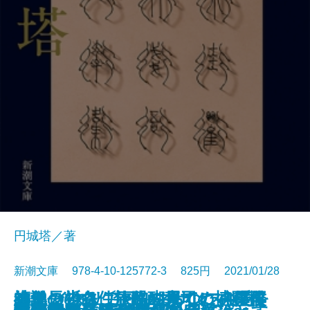
円城塔／著
新潮文庫 978-4-10-125772-3 825円 2021/01/28
ペインレス〔下〕―あなたの愛を
編集長の条件―醍醐真司の博覧推
神仙の告白 旅路の果てに―僕僕
師弟の祈り 旅路の果てに―僕僕
小説 イタリア・ルネサンス4―再