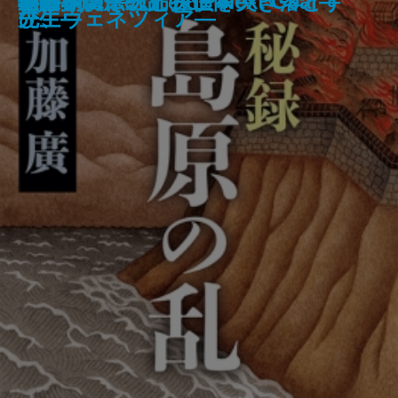
鏡子の家
今夜、もし僕が死ななければ
ひとでちゃんに殺される
草薙の剣
嘘 Love Lies
文豪ナビ 司馬遼太郎
心が挫けそうになった日に
文字渦
秘録 島原の乱
アトラス―天命探偵 Next Gear―
冬の朝、そっと担任を突き落とす
物件探偵
「日本の伝統」の正体
遺訓
庭
殺して―
理ファイル―
先生―
先生―
び、ヴェネツィア―