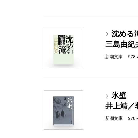
沈める
三島由紀
新潮文庫 978-4
氷壁
井上靖／
新潮文庫 978-4