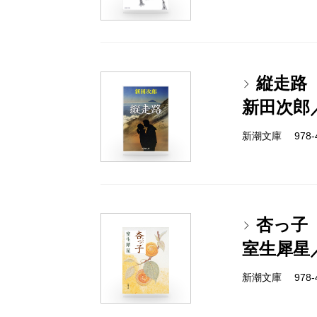
縦走路
新田次郎
新潮文庫 978-4
杏っ子
室生犀星
新潮文庫 978-4