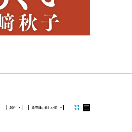
Nex
t
20件
発売日の新しい順