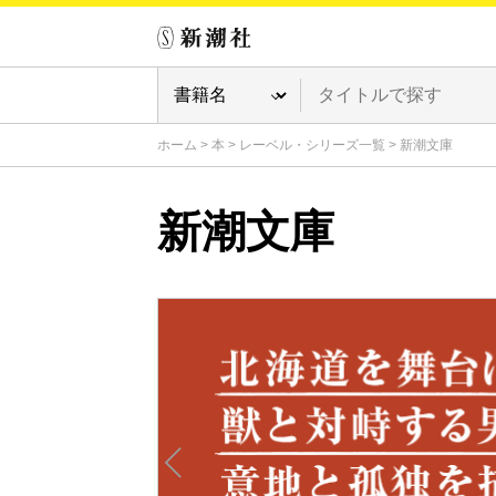
ホーム
>
本
>
レーベル・シリーズ一覧
>
新潮文庫
新潮文庫