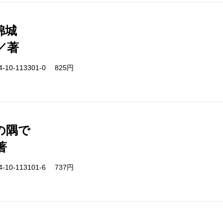
錦城
／著
-10-113301-0 825円
の隅で
著
-10-113101-6 737円