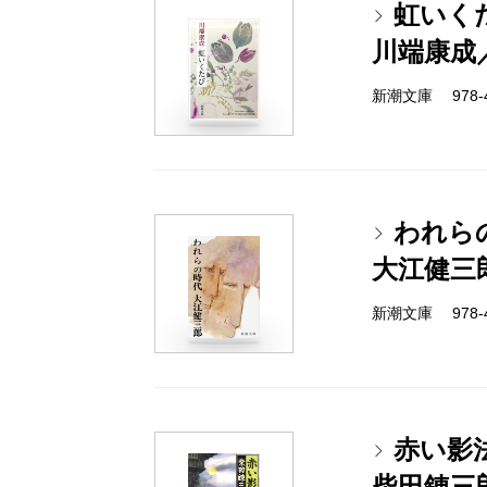
虹いく
川端康成
新潮文庫 978-4
われら
大江健三
新潮文庫 978-4
赤い影
柴田錬三