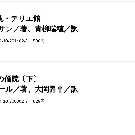
塊・テリエ館
サン／著、青柳瑞穂／訳
-10-201402-8 506円
の僧院〔下〕
ール／著、大岡昇平／訳
-10-200802-7 825円