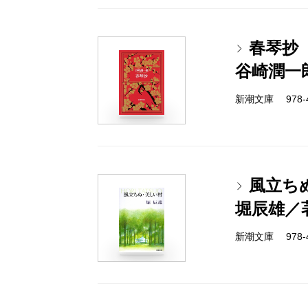
春琴抄
谷崎潤一
新潮文庫 978-4
風立ち
堀辰雄／
新潮文庫 978-4