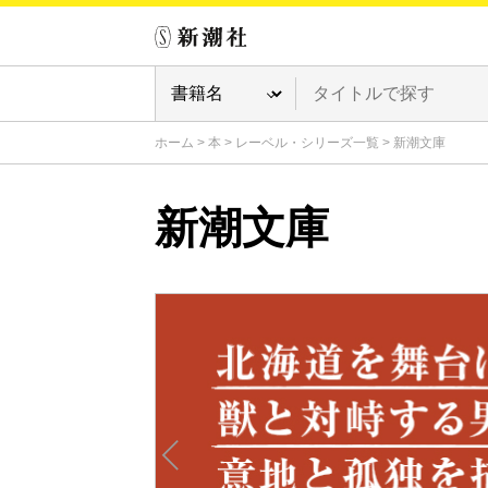
ホーム
>
本
>
レーベル・シリーズ一覧
>
新潮文庫
新潮文庫