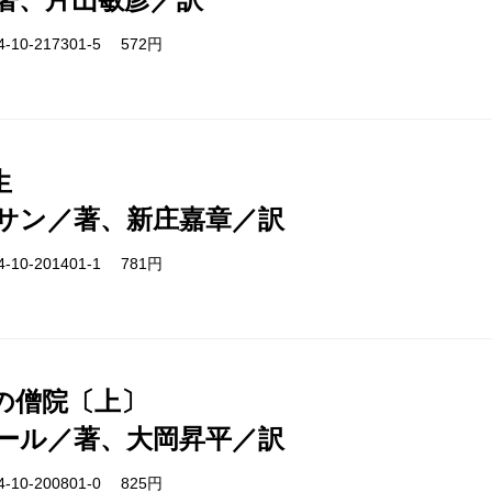
-10-217301-5 572円
生
サン／著、新庄嘉章／訳
-10-201401-1 781円
の僧院〔上〕
ール／著、大岡昇平／訳
-10-200801-0 825円