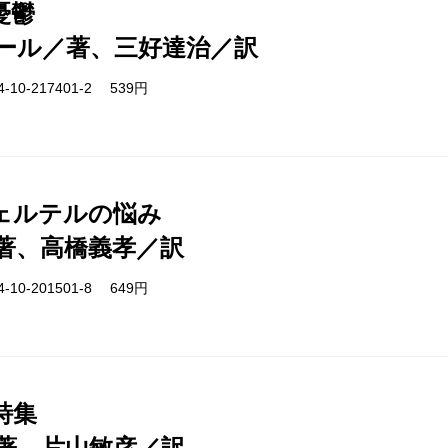
憂鬱
ール／著、三好達治／訳
-10-217401-2 539円
ェルテルの悩み
著、高橋義孝／訳
-10-201501-8 649円
詩集
著、片山敏彦／訳