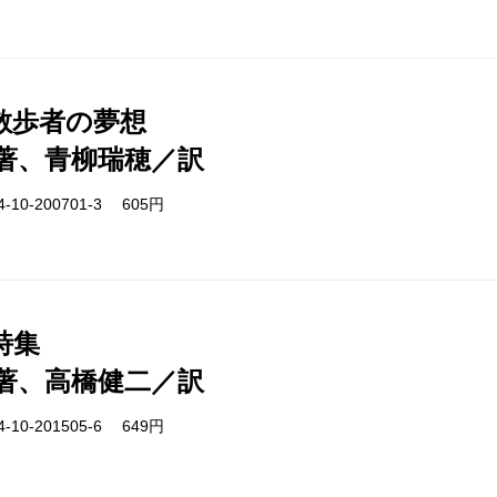
散歩者の夢想
著、青柳瑞穂／訳
-10-200701-3 605円
詩集
著、高橋健二／訳
-10-201505-6 649円