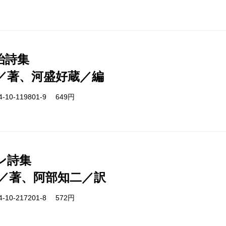
治詩集
／著、河盛好蔵／編
-10-119801-9 649円
ン詩集
／著、阿部知二／訳
-10-217201-8 572円