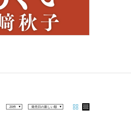
Nex
t
20件
発売日の新しい順