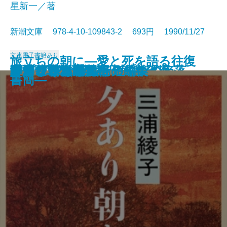
星新一／著
新潮文庫 978-4-10-109843-2 693円 1990/11/27
文庫
電子書籍あり
旅立ちの朝に―愛と死を語る往復
コンスタンティノープルの陥落
池波正太郎の銀座日記［全］
河童が覗いたインド
春燈
秀吉と武吉 目を上げれば海
李香蘭 私の半生
秘伝の声〔上〕
秘伝の声〔下〕
姥うかれ
ありふれた手法
夕あり朝あり
ランゲルハンス島の午後
方舟さくら丸
本所しぐれ町物語
かくれさと苦界行
フィツジェラルド短編集
カンヴァスの柩
リプレイ
酔いどれ次郎八
書簡―