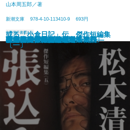
山本周五郎／著
新潮文庫 978-4-10-113410-9 693円
或る「小倉日記」伝 傑作短編集
文庫
電子書籍あり
原色の街・驟雨
虚空遍歴〔上〕
質屋の女房
獣の戯れ
歪んだ複写―税務署殺人事件―
どくとるマンボウ昆虫記
日本語の年輪
わるいやつら〔下〕
わるいやつら〔上〕
さぶ
張込み 傑作短編集〔五〕
西郷札 傑作短編集〔三〕
黒地の絵 傑作短編集〔二〕
幽霊―或る幼年と青春の物語―
佐渡流人行 傑作短編集〔四〕
助左衛門四代記
強力伝・孤島
駅路 傑作短編集〔六〕
敦煌
〔一〕