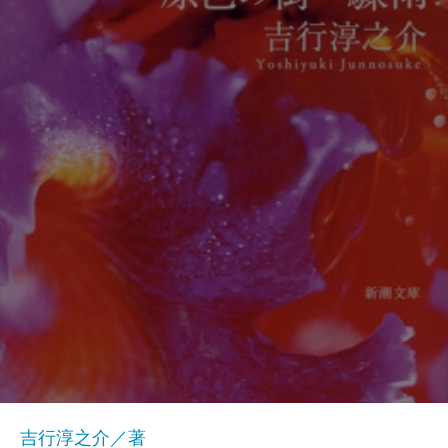
吉行淳之介／著