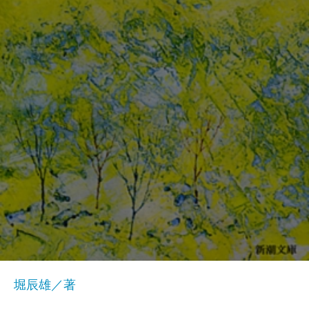
堀辰雄／著