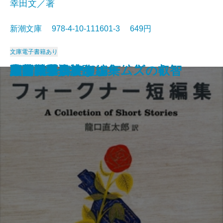
幸田文／著
新潮文庫 978-4-10-111601-3 649円
文庫
電子書籍あり
マンスフィールド短編集
太陽の季節
赤と黒〔上〕
ポー詩集
マノン・レスコー
郷愁
智恵子抄
草の花
夜間飛行
父・こんなこと
フォークナー短編集
細雪〔上〕
細雪〔中〕
細雪〔下〕
大和路・信濃路
野菊の墓
西部戦線異状なし
シャーロック・ホームズの叡智
人間について
サンクチュアリ