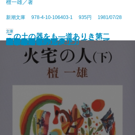
檀一雄／著
新潮文庫 978-4-10-106403-1 935円 1981/07/28
文庫
この土の器をも―道ありき第二
散歩のとき何か食べたくなって
沈黙
彦左衛門外記
エディプスの恋人
聖少女
ブンナよ、木からおりてこい
あんちゃん
お気に召すまま
火宅の人〔上〕
火宅の人〔下〕
だれかさんの悪夢
心に太陽を持て
悲しみの歌
扇野
若き数学者のアメリカ
ケインとアベル〔上〕
ケインとアベル〔下〕
海の史劇
橋のない川 五
部 結婚編―