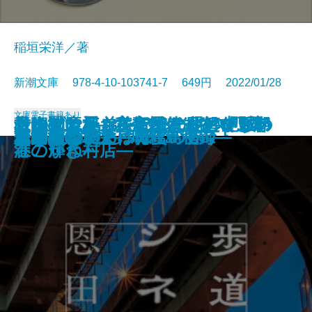
稲垣栄洋／著
新潮文庫 978-4-10-103741-7 649円 2022/01/28
文庫
電子書籍あり
君に勧む杯 文豪とアルケミスト
青銅の魔人―私立探偵 明智小五郎
もうすぐいなくなります―絶滅の
そのマンション、終の住処でいい
一晩置いたカレーはなぜおいしい
コンビニ兄弟2―テンダネス門司
根っこと翼―美智子さまという存
市塵〔下〕
同潤会代官山アパートメント
ボダ子
残りものには、過去がある
いかれころ
歩道橋シネマ
決闘の辻
じじばばのるつぼ
冤罪法廷〔上〕
冤罪法廷〔下〕
巫女島の殺人―呪殺島秘録―
この橋をわたって
あなたの右手は蜂蜜の香り
ノベライズ―case 井伏鱒二―
―
生物学―
ですか？
のか―食材と料理のサイエンス―
港こがね村店―
在の輝き―