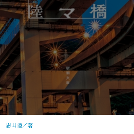
恩田陸／著