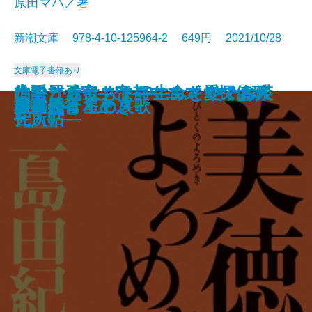
原田マハ／著
新潮文庫 978-4-10-125964-2 649円 2021/10/28
文庫
電子書籍あり
生き抜くためのドストエフスキー
常設展示室―Permanent Collectio
伯爵と成金―帝都マユズミ探偵研
はしからはしまで―みとや・お瑛
ナチュラリスト―生命を愛でる人
うちのレシピ
蟻の棲み家
臆病な詩人、街へ出る。
一汁一菜でよいという提案
日本の聖域 ザ・コロナ
方丈の孤月―鴨長明伝―
もうひとつの「流転の海」
ゴリラの森、言葉の海
美徳のよろめき
音楽
はるか
星夜航行〔上〕
星夜航行〔下〕
名もなき星の哀歌
玄鳥さりて
入門―「五大長編」集中講義―
n―
究所―
仕入帖―
―